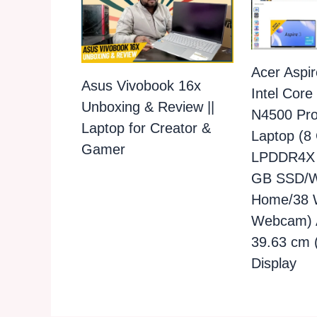
Acer Aspir
Asus Vivobook 16x
Intel Core
Unboxing & Review ||
N4500 Pro
Laptop for Creator &
Laptop (8
Gamer
LPDDR4X
GB SSD/W
Home/38
Webcam) A
39.63 cm 
Display