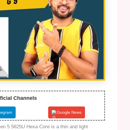
ficial Channels
legram
Google News
n 5 5625U Hexa Core is a thin and light