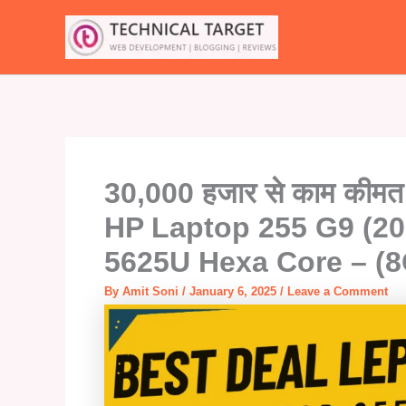
Skip
to
content
30,000 हजार से काम कीमत 
HP Laptop 255 G9 (20
5625U Hexa Core – (
By
Amit Soni
/
January 6, 2025
/
Leave a Comment