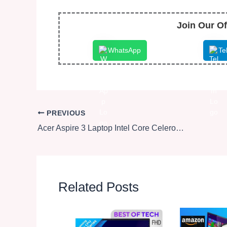
Join Our Of
WhatsApp
Te
PREVIOUS
Acer Aspire 3 Laptop Intel Core Celeron N4500 Processor Laptop (8 GB LPDDR4X SDRAM/512 GB SSD/Win11 Home/38 WHR/HD Webcam) A325-45 with 39.63 cm (15.6″) HD Display
Related Posts