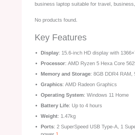
business laptop suitable for travel, business
No products found.
Key Features
Display
: 15.6-inch HD display with 1366×
Processor
: AMD Ryzen 5 Hexa Core 56
Memory and Storage
: 8GB DDR4 RAM,
Graphics
: AMD Radeon Graphics
Operating System
: Windows 11 Home
Battery Life
: Up to 4 hours
Weight
: 1.47kg
Ports
: 2 SuperSpeed USB Type-A, 1 Sup
power
1