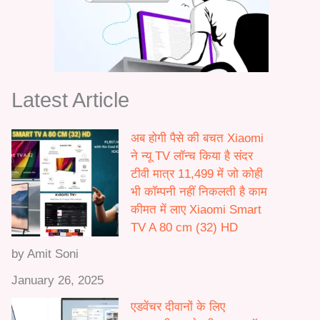
o
0
0
u
0
0
g
0
h
.
₹
0
Latest Article
1
0
2
t
,
अब होगी पैसे की बचत Xiaomi
h
0
ने न्यू TV लॉन्च किया है संदर
r
0
टीवी मात्र 11,499 में जो कोही
o
0
भी कॉम्पनी नहीं निकलती है काम
u
.
कीमत में लाए Xiaomi Smart
g
0
TV A 80 cm (32) HD
h
0
₹
by Amit Soni
5
January 26, 2025
0
,
एडवेंचर दीवानों के लिए