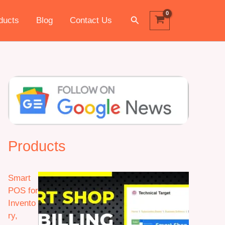
Search
ducts
Blog
Contact Us
Products
Smart
POS for
Invento
ry,