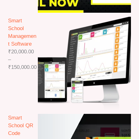
Smart
School
Managemen
t Software
₹
20,000.00
–
P
₹
150,000.00
r
i
c
e
r
a
Smart
n
School QR
g
Code
e