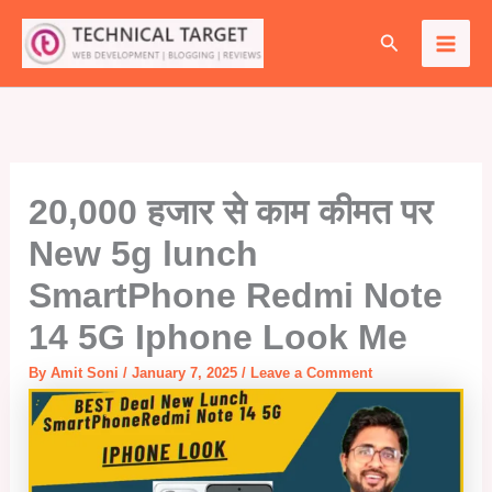
Skip
Search
to
content
20,000 हजार से काम कीमत पर
New 5g lunch
SmartPhone Redmi Note
14 5G Iphone Look Me
By
Amit Soni
/
January 7, 2025
/
Leave a Comment