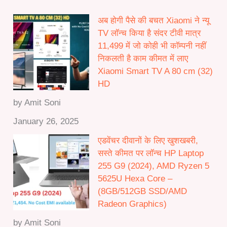
0
h
.
अब होगी पैसे की बचत Xiaomi ने न्यू
r
0
TV लॉन्च किया है संदर टीवी मात्र
o
0
11,499 में जो कोही भी कॉम्पनी नहीं
u
निकलती है काम कीमत में लाए
g
Xiaomi Smart TV A 80 cm (32)
h
HD
₹
5
by Amit Soni
0
January 26, 2025
,
0
एडवेंचर दीवानों के लिए खुशखबरी,
0
सस्ते कीमत पर लॉन्च HP Laptop
0
255 G9 (2024), AMD Ryzen 5
.
5625U Hexa Core –
0
(8GB/512GB SSD/AMD
0
Radeon Graphics)
by Amit Soni