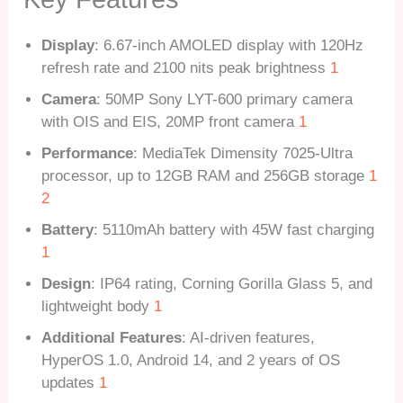
Display
: 6.67-inch AMOLED display with 120Hz
refresh rate and 2100 nits peak brightness
1
Camera
: 50MP Sony LYT-600 primary camera
with OIS and EIS, 20MP front camera
1
Performance
: MediaTek Dimensity 7025-Ultra
processor, up to 12GB RAM and 256GB storage
1
2
Battery
: 5110mAh battery with 45W fast charging
1
Design
: IP64 rating, Corning Gorilla Glass 5, and
lightweight body
1
Additional Features
: AI-driven features,
HyperOS 1.0, Android 14, and 2 years of OS
updates
1