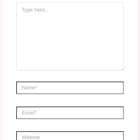
Type
here..
Name*
Email*
Website