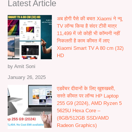
Latest Article
0
t
0
h
.
अब होगी पैसे की बचत Xiaomi ने न्यू
r
0
TV लॉन्च किया है संदर टीवी मात्र
o
0
11,499 में जो कोही भी कॉम्पनी नहीं
u
निकलती है काम कीमत में लाए
g
Xiaomi Smart TV A 80 cm (32)
h
HD
₹
5
by Amit Soni
0
January 26, 2025
,
0
एडवेंचर दीवानों के लिए खुशखबरी,
0
सस्ते कीमत पर लॉन्च HP Laptop
0
255 G9 (2024), AMD Ryzen 5
.
5625U Hexa Core –
0
(8GB/512GB SSD/AMD
0
Radeon Graphics)