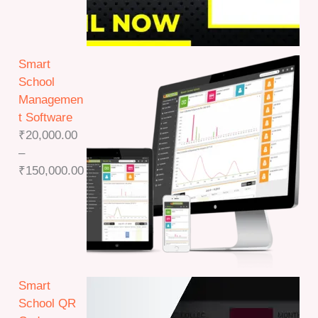
Smart
School
Managemen
t Software
₹
20,000.00
–
P
₹
150,000.00
r
i
c
e
r
a
Smart
n
School QR
g