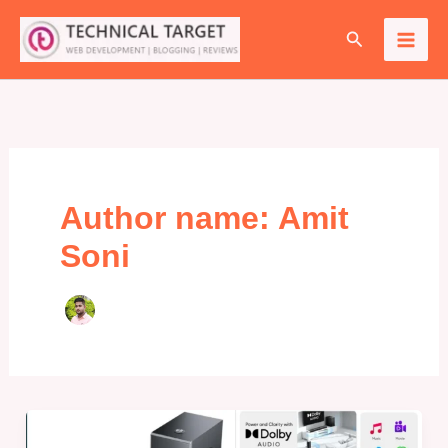
Skip
Search
to
content
Author name: Amit
Soni