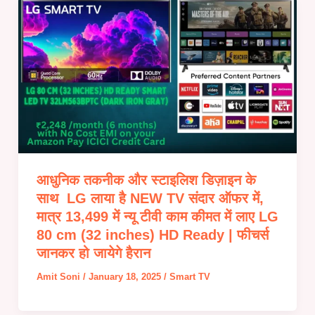
आधुनिक तकनीक और स्टाइलिश डिज़ाइन के
साथ LG लाया है NEW TV संदार ऑफर में,
मात्र 13,499 में न्यू टीवी काम कीमत में लाए LG
80 cm (32 inches) HD Ready | फीचर्स
जानकर हो जायेगे हैरान
Amit Soni
/
January 18, 2025
/
Smart TV