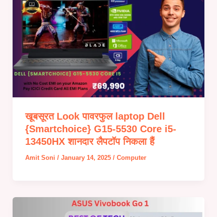
खूबसूरत Look पावरफुल laptop Dell
{Smartchoice} G15-5530 Core i5-
13450HX शानदार लैपटॉप निकला हैं
Amit Soni
/
January 14, 2025
/
Computer